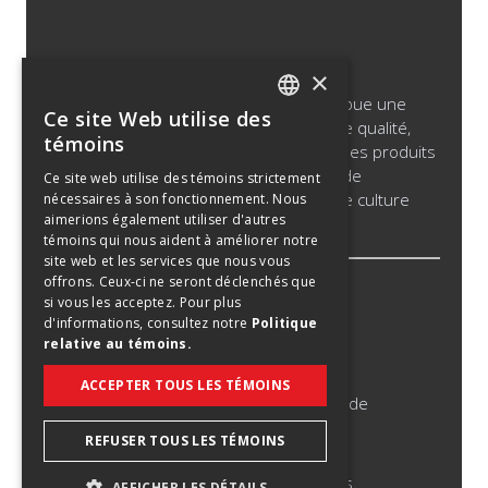
×
Saputo produit, met en marché et distribue une
Ce site Web utilise des
vaste gamme de produits de la meilleure qualité,
ENGLISH
témoins
notamment du fromage, du lait nature, des produits
SPANISH
laitiers et de la crème ayant une durée de
Ce site web utilise des témoins strictement
conservation prolongée, des produits de culture
nécessaires à son fonctionnement. Nous
FRENCH
aimerions également utiliser d'autres
bactérienne et des ingrédients laitiers.
témoins qui nous aident à améliorer notre
site web et les services que nous vous
offrons. Ceux-ci ne seront déclenchés que
Avis légal
si vous les acceptez. Pour plus
d'informations, consultez notre
Politique
Politique relative aux témoins
relative au témoins.
Politique de confidentialité
ACCEPTER TOUS LES TÉMOINS
Avis de tentatives de fraude en matière de
recrutement
REFUSER TOUS LES TÉMOINS
©
2026
Saputo inc. Tous droits réservés.
AFFICHER LES DÉTAILS