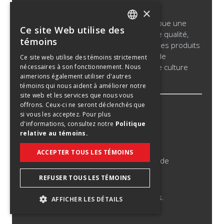
×
Saputo produit, met en marché et distribue une
Ce site Web utilise des
vaste gamme de produits de la meilleure qualité,
ENGLISH
témoins
notamment du fromage, du lait nature, des produits
SPANISH
laitiers et de la crème ayant une durée de
Ce site web utilise des témoins strictement
conservation prolongée, des produits de culture
nécessaires à son fonctionnement. Nous
FRENCH
aimerions également utiliser d'autres
bactérienne et des ingrédients laitiers.
témoins qui nous aident à améliorer notre
site web et les services que nous vous
offrons. Ceux-ci ne seront déclenchés que
Avis légal
si vous les acceptez. Pour plus
d'informations, consultez notre
Politique
Politique relative aux témoins
relative au témoins.
Politique de confidentialité
ACCEPTER TOUS LES TÉMOINS
Avis de tentatives de fraude en matière de
recrutement
REFUSER TOUS LES TÉMOINS
©
2026
Saputo inc. Tous droits réservés.
AFFICHER LES DÉTAILS
STRICTEMENT NÉCESSAIRES