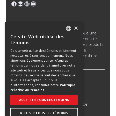
×
Saputo produit, met en marché et distribue une
Ce site Web utilise des
vaste gamme de produits de la meilleure qualité,
ENGLISH
témoins
notamment du fromage, du lait nature, des produits
SPANISH
laitiers et de la crème ayant une durée de
Ce site web utilise des témoins strictement
conservation prolongée, des produits de culture
nécessaires à son fonctionnement. Nous
FRENCH
aimerions également utiliser d'autres
bactérienne et des ingrédients laitiers.
témoins qui nous aident à améliorer notre
site web et les services que nous vous
offrons. Ceux-ci ne seront déclenchés que
Avis légal
si vous les acceptez. Pour plus
d'informations, consultez notre
Politique
Politique relative aux témoins
relative au témoins.
Politique de confidentialité
ACCEPTER TOUS LES TÉMOINS
Avis de tentatives de fraude en matière de
recrutement
REFUSER TOUS LES TÉMOINS