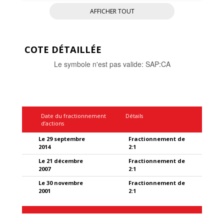
Analystes
AFFICHER TOUT
Dividendes
Régime de réinvestissement des
COTE DÉTAILLÉE
dividendes
Le symbole n'est pas valide
:
SAP:CA
Renseignements aux actionnaires
FAQ
Date du fractionnement
Détails
d’actions
Le 29 septembre
Fractionnement de
2014
2:1
Le 21 décembre
Fractionnement de
2007
2:1
Le 30 novembre
Fractionnement de
2001
2:1