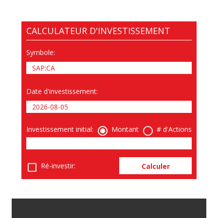
CALCULATEUR D'INVESTISSEMENT
Symbole
:
Date d'investissement
:
Investissement initial
:
Montant
# d'Actions
Ré-investir
:
Calculer