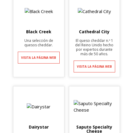
Asimismo, Saputo produce ingredientes lácteos,
incluidos suero en polvo, concentrados de proteína de
suero y mezclas de ingredientes lácteos. Los productos
se venden bajo una variedad de marcas de la
Black Creek
Cathedral City
Compañía, así como también bajo marcas de
Una selección de
El queso cheddar n.º 1
consumo masivo.
quesos cheddar.
del Reino Unido hecho
por expertos durante
Saputo se encuentra entre los principales productores
más de 50 años.
VISITA LA PÁGINA WEB
de mozzarella, queso en tiras, queso azul y queso de
cabra, y entre los mayores productores de productos
VISITA LA PÁGINA WEB
lácteos cultivados y de larga vida en esta región.
Dairystar
Saputo Specialty
Cheese