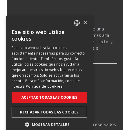
×
Saputo produce, comercializa y distribuye una
Ese sitio web utiliza
ENGLISH
amplia gama de productos lácteos de la más alta
cookies
calidad, que incluyen quesos, leche líquida, leche y
SPANISH
crema de larga vida, productos cultivados e
Este sitio web utiliza las cookies
estrictamente necesarias para su correcto
FRENCH
ingredientes lácteos.
funcionamiento. También nos gustaría
utilizar otras cookies que nos ayudan a
mejorar nuestro sitio web y los servicios
Aviso jurí
que ofrecemos. Sólo se activarán si los
acepta. Para más información, consulte
Política de cookies
nuestra
Política de cookies.
Política de confidencialidad
ACEPTAR TODAS LAS COOKIES
Aviso de privacidad de California (CCPA)
Aviso sobre falso reclutamiento
RECHAZAR TODAS LAS COOKIES
©
2026
Saputo Inc. Todos los derechos reservados.
MOSTRAR DETALLES