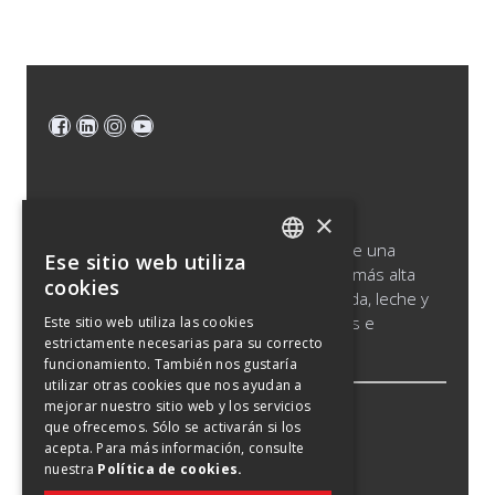
×
Saputo produce, comercializa y distribuye una
Ese sitio web utiliza
ENGLISH
amplia gama de productos lácteos de la más alta
cookies
calidad, que incluyen quesos, leche líquida, leche y
SPANISH
crema de larga vida, productos cultivados e
Este sitio web utiliza las cookies
estrictamente necesarias para su correcto
FRENCH
ingredientes lácteos.
funcionamiento. También nos gustaría
utilizar otras cookies que nos ayudan a
mejorar nuestro sitio web y los servicios
Aviso jurí
que ofrecemos. Sólo se activarán si los
acepta. Para más información, consulte
Política de cookies
nuestra
Política de cookies.
Política de confidencialidad